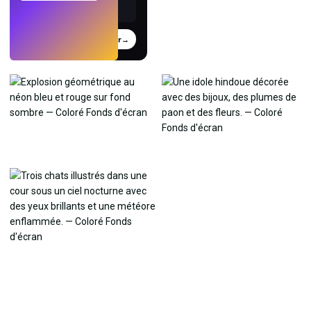
Essayer
→
›