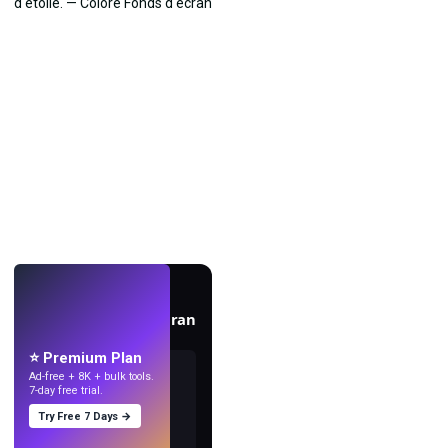
EN DIRECT
Créez des fonds d'écran
avec l'IA.
⭐ Premium Plan
Ad-free + 8K + bulk tools.
7-day free trial.
Try Free 7 Days →