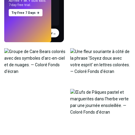
Ad-free + 8K + bulk tools.
7-day free trial.
Try Free 7 Days →
Essayer
→
›