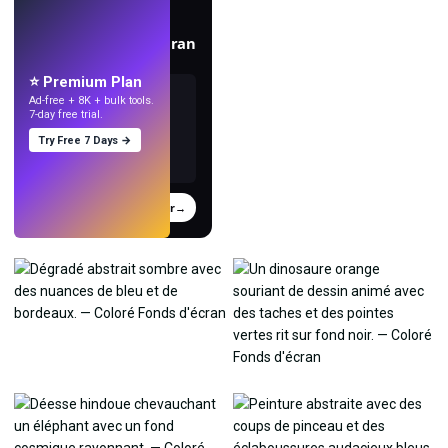
EN DIRECT
Créez des fonds d'écran
avec l'IA.
⭐ Premium Plan
Ad-free + 8K + bulk tools.
7-day free trial.
Try Free 7 Days →
Essayer
→
›