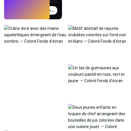
Essayer
→
›