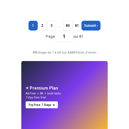
1
2
3
…
80
81
Suivant ›
Page
sur 81
Affichage de 1 à 60 sur 4,848 fonds d'écran
⭐ Premium Plan
Ad-free + 8K + bulk tools.
7-day free trial.
Try Free 7 Days →