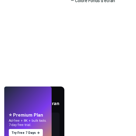
EN DIRECT
Créez des fonds d'écran
avec l'IA.
⭐ Premium Plan
Ad-free + 8K + bulk tools.
7-day free trial.
Try Free 7 Days →