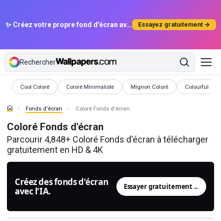
✨ Créez votre propre fond d'écran avec l'IA
Essayez gratuitement →
Rechercher
Fonds d'écran
Fonds d'écran
Fonds d'écran
Fonds d'écra
Cool Coloré
Coloré Minimaliste
Mignon Coloré
Colourful
Fonds d'écran
Coloré Fonds d'écran
Coloré Fonds d'écran
Parcourir 4,848+ Coloré Fonds d'écran à télécharger
gratuitement en HD & 4K
Créez des fonds d'écran
Essayer gratuitement
→
avec l'IA.