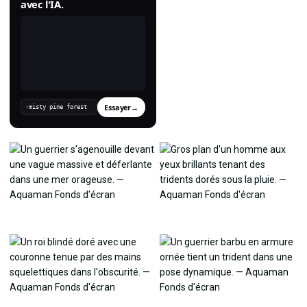
avec l'IA.
Essayer
→
›