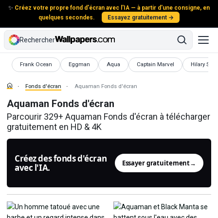
✨
Créez votre propre fond d'écran avec l'IA — à partir d'une consigne, en
quelques secondes.
Essayez gratuitement →
Rechercher
Fonds d'écran
Fonds d'écran
Fonds d'écran
Fonds d'écran
Fonds d'é
Frank Ocean
Eggman
Aqua
Captain Marvel
Hilary Sw
Fonds d'écran
Aquaman Fonds d'écran
Aquaman Fonds d'écran
Parcourir 329+ Aquaman Fonds d'écran à télécharger
gratuitement en HD & 4K
Créez des fonds d'écran
Essayer gratuitement
→
avec l'IA.