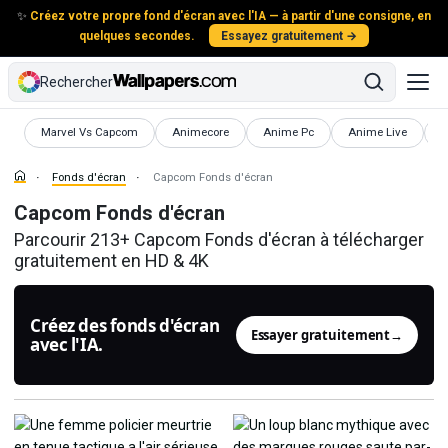
✨
Créez votre propre fond d'écran avec l'IA — à partir d'une consigne, en
quelques secondes.
Essayez gratuitement →
Rechercher
Fonds d'écran
Fonds d'écran
Fonds d'écran
Fonds d'écran
F
Marvel Vs Capcom
Animecore
Anime Pc
Anime Live
C
Fonds d'écran
Capcom Fonds d'écran
Capcom Fonds d'écran
Parcourir 213+ Capcom Fonds d'écran à télécharger
gratuitement en HD & 4K
Créez des fonds d'écran
Essayer gratuitement
→
avec l'IA.