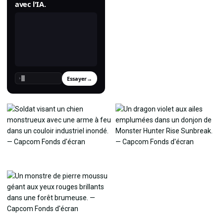
avec l'IA.
Essayer
→
›