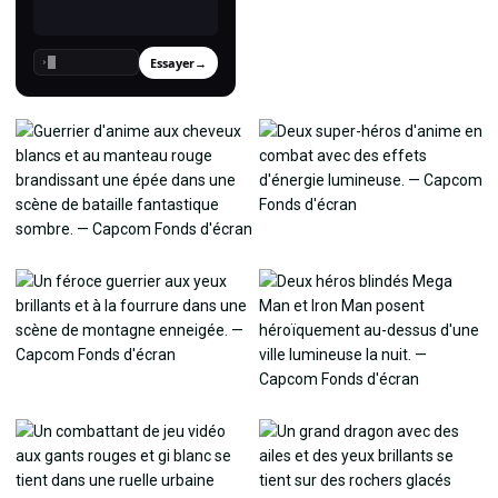
Essayer
→
›