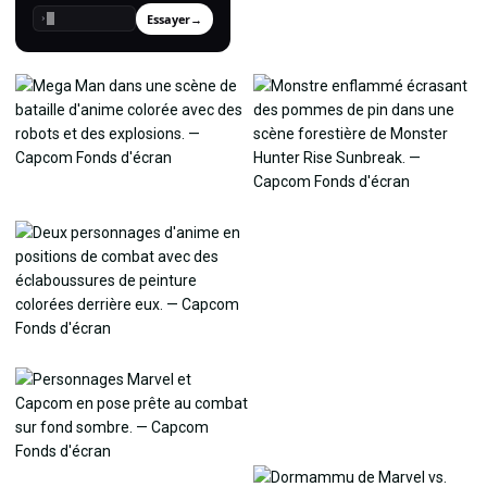
Essayer
→
›