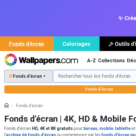
✨ Crée
Fonds d'écran
Coloriages
Outils d
A-Z
Collections
Déc
Fonds d'écran
Fonds d'écran
Fonds d'écran
Fonds d'écran | 4K, HD & Mobile F
Fonds d'écran
HD, 4K et 8K gratuits
pour
bureau
,
mobile
,
tablette
e
l'
archive de fonds d'écran
ou commencez par les
fonds d'écran po