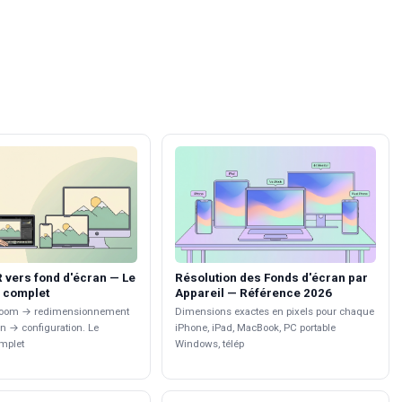
 vers fond d'écran — Le
Résolution des Fonds d'écran par
 complet
Appareil — Référence 2026
troom → redimensionnement
Dimensions exactes en pixels pour chaque
n → configuration. Le
iPhone, iPad, MacBook, PC portable
mplet
Windows, télép