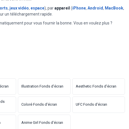
orts
,
jeux vidéo
,
espace
), par
appareil
(
iPhone
,
Android
,
MacBook
,
our un téléchargement rapide.
matiquement pour vous fournir la bonne. Vous en voulez plus ?
écran
Illustration Fonds d'écran
Aesthetic Fonds d'écran
nds
Coloré Fonds d'écran
UFC Fonds d'écran
n
Anime Girl Fonds d'écran