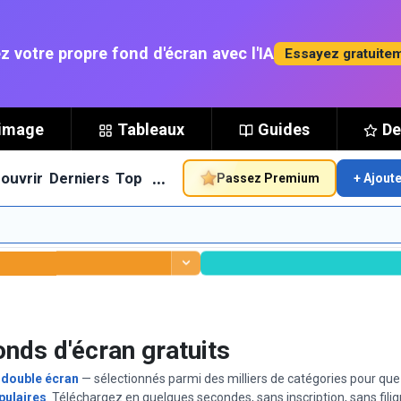
z votre propre fond d'écran avec l'IA
Essayez gratuite
'image
Tableaux
Guides
De
…
ouvrir
Derniers
Top
Passez Premium
+ Ajout
onds d'écran gratuits
t
double écran
— sélectionnés parmi des milliers de catégories pour que 
pulaires
. Téléchargez en quelques secondes, sans inscription, sans filig