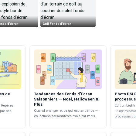
onds d'écran
Golf Fonds d'écran
les de
Tendances des Fonds d'Écran
Photo DSLR
Saisonniers — Noël, Halloween &
processus
Plus
? Repères
Édition Ligh
Quand changer et ce qui est tendance —
que cas
→ optimisatio
collections saisonnières mois par mois.
processus co