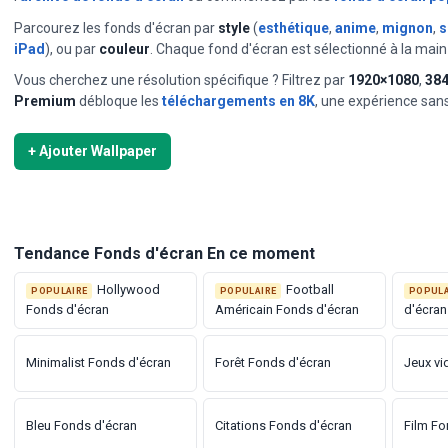
Parcourez les fonds d'écran par
style
(
esthétique
,
anime
,
mignon
,
s
iPad
), ou par
couleur
. Chaque fond d'écran est sélectionné à la mai
Vous cherchez une résolution spécifique ? Filtrez par
1920×1080
,
38
⭐ SÉLECTION QUOTIDIENNE FONDS D'ÉCRAN
Premium
débloque les
téléchargements en 8K
, une expérience sans p
Célébration de But les Bras Écartés
Sélectionné quotidiennement — un nouveau fond d'écran vedette toutes
+ Ajouter Wallpaper
Voir et télécharger →
Voir toutes les sélections quotidien
Tendance Fonds d'écran En ce moment
Hollywood
Football
POPULAIRE
POPULAIRE
POPULA
Fonds d'écran
Américain Fonds d'écran
d'écran
Minimalist Fonds d'écran
Forêt Fonds d'écran
Jeux vi
Bleu Fonds d'écran
Citations Fonds d'écran
Film Fo