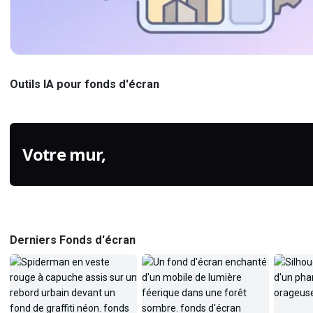
Nettoyeur d'image IA
Compresseur JPG
Récupérez la netteté des photos
Réduisez la taille des fichiers JPG
Outils IA pour fonds d'écran
légèrement floues, légèrement
avec une qualité réglable.
douces ou avec flo
Votre mur,
généré.
Derniers Fonds d'écran