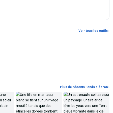
Personnaliser un fond
d'écran avec l'IA
Redimensionneur d'images
Modifiez n'importe quel fond d'écran
Redimensionnez n'importe quelle
Voir tous les outils ›
avec une invite textuelle
image selon des dimensions
personnalisées ou des
Plus de récents Fonds d'écran ›