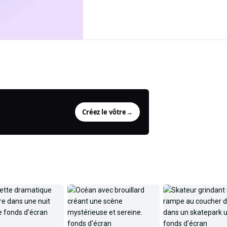
Éditeur photo IA
Compresseur PNG
Modifiez n'importe quelle photo
Réduisez les fichiers PNG sans perte
simplement en décrivant le
avec pngquant + zopfli.
changement — « faites
Créez le vôtre
→