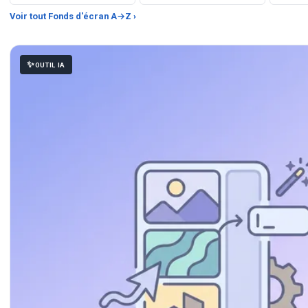
Voir tout Fonds d'écran A→Z ›
OUTIL IA