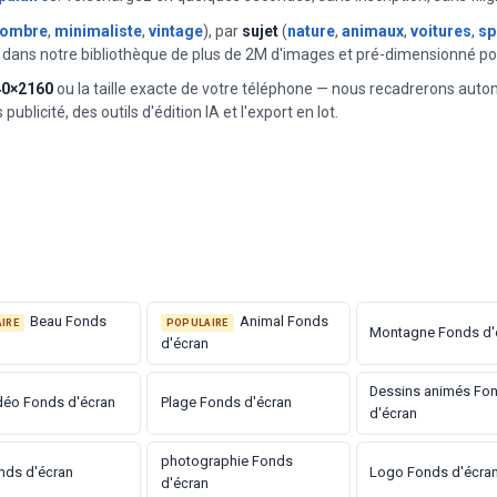
ombre
,
minimaliste
,
vintage
), par
sujet
(
nature
,
animaux
,
voitures
,
sp
n dans notre bibliothèque de plus de 2M d'images et pré-dimensionné p
40×2160
ou la taille exacte de votre téléphone — nous recadrerons auto
ublicité, des outils d'édition IA et l'export en lot.
 les 24 heures.
nes passées
Beau Fonds
Animal Fonds
IRE
POPULAIRE
Montagne Fonds d'
d'écran
Dessins animés Fo
déo Fonds d'écran
Plage Fonds d'écran
d'écran
photographie Fonds
nds d'écran
Logo Fonds d'écra
d'écran