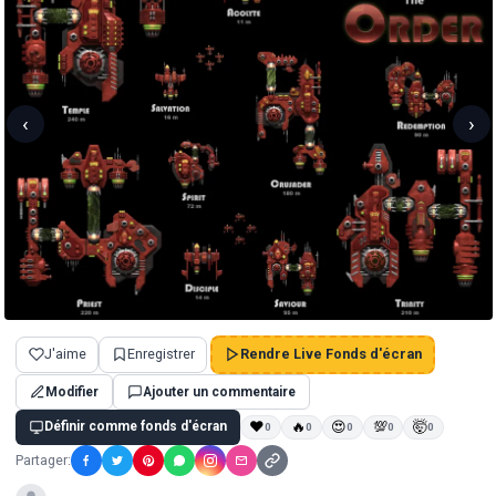
‹
›
J'aime
Enregistrer
Rendre Live Fonds d'écran
Modifier
Ajouter un commentaire
Définir comme fonds d'écran
❤
🔥
😍
💯
🤯
0
0
0
0
0
Partager: