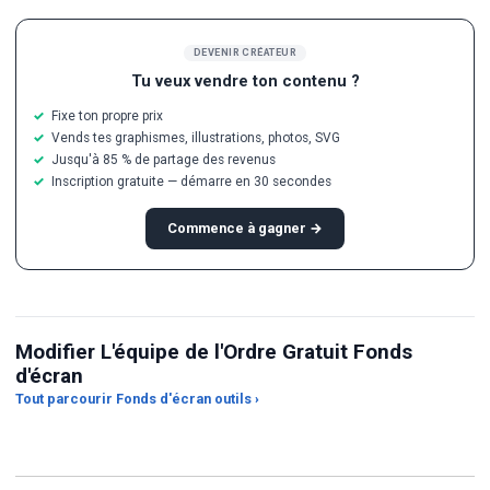
DEVENIR CRÉATEUR
Tu veux vendre ton contenu ?
Fixe ton propre prix
Vends tes graphismes, illustrations, photos, SVG
Jusqu'à 85 % de partage des revenus
Inscription gratuite — démarre en 30 secondes
Commence à gagner →
Modifier L'équipe de l'Ordre Gratuit Fonds
d'écran
Recadreur de format
Tout parcourir Fonds d'écran outils ›
d'image
Convertisseur JPG en PNG
Amé