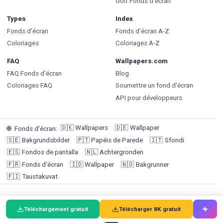
Golf Fonds d'écran
Types
Index
Fonds d'écran
Fonds d'écran A-Z
Coloriages
Coloriages A-Z
FAQ
Wallpapers.com
FAQ Fonds d'écran
Blog
Coloriages FAQ
Soumettre un fond d'écran
API pour développeurs
🇩🇰
Wallpapers
🇩🇪
Wallpaper
🌐
Fonds d'écran
:
🇸🇪
Bakgrundsbilder
🇵🇹
Papéis de Parede
🇮🇹
Sfondi
🇪🇸
Fondos de pantalla
🇳🇱
Achtergronden
🇫🇷
Fonds d'écran
🇮🇩
Wallpaper
🇳🇴
Bakgrunner
🇫🇮
Taustakuvat
© 2026 Wallpapers.com (Targa Ltd @ 1F, 1-3 San Lau Street,
Téléchargement gratuit
Télécharger 8K gratuit
Hung Hom, Hong Kong | Service client : +852 92191684) / Agent
de paiement : Winneroo Ltd. Les fonds d'écran sont réservés à