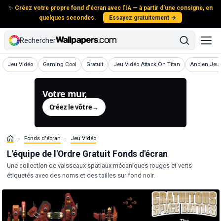
✨
Créez votre propre fond d'écran avec l'IA — à partir d'une consigne, en
quelques secondes.
Essayez gratuitement →
Rechercher
Fonds d'écran
Fonds d'écran
Fonds d'écran
Fonds d'écran
Fonds d'écr
Jeu Vidéo
Gaming Cool
Gratuit
Jeu Vidéo Attack On Titan
Ancien Jeu 
Votre mur,
généré.
Créez le vôtre
→
Fonds d'écran
Jeu Vidéo
L'équipe de l'Ordre Gratuit Fonds d'écran
Une collection de vaisseaux spatiaux mécaniques rouges et verts
étiquetés avec des noms et des tailles sur fond noir.