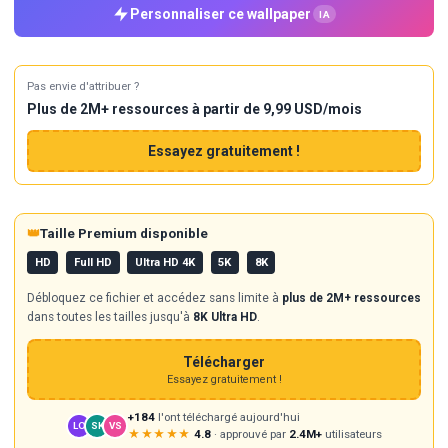
Personnaliser ce wallpaper
IA
Pas envie d'attribuer ?
Plus de 2M+ ressources à partir de 9,99 USD/mois
Essayez gratuitement !
👑
Taille Premium disponible
HD
Full HD
Ultra HD 4K
5K
8K
Débloquez ce fichier et accédez sans limite à
plus de 2M+ ressources
dans toutes les tailles jusqu'à
8K Ultra HD
.
Télécharger
Essayez gratuitement !
+184
l'ont téléchargé aujourd'hui
LO
SK
VS
★★★★★
4.8
· approuvé par
2.4M+
utilisateurs