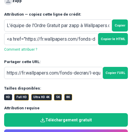
zapp
Attribution — copiez cette ligne de crédit:
Copier
Copier le HTML
Comment attribuer ?
Partager cette URL:
Copier l'URL
Tailles disponibles:
HD
Full HD
Ultra HD 4K
5K
8K
Attribution requise
Téléchargement gratuit