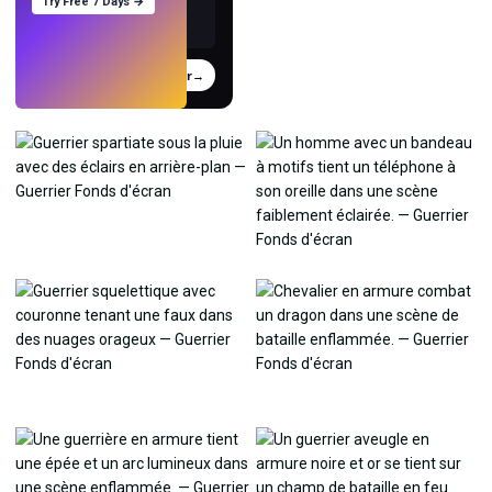
Try Free 7 Days →
Essayer
→
›