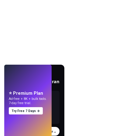
EN DIRECT
Créez des fonds d'écran
avec l'IA.
⭐ Premium Plan
Ad-free + 8K + bulk tools.
7-day free trial.
Try Free 7 Days →
Essayer
→
›