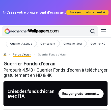
✨ Créez votre propre fond d'écran avec l'IA
Essayez gratuitement →
Rechercher
Fonds d'écran
Fonds d'écran
Fonds d'écran
Fonds d'écran
Guerrier Aztèque
Combattant
Chevalier Jedi
Guerrier HD
Fonds d'écran
Guerrier Fonds d'écran
Guerrier Fonds d'écran
Parcourir 4,543+ Guerrier Fonds d'écran à télécharger
gratuitement en HD & 4K
Créez des fonds d'écran
Essayer gratuitement
→
avec l'IA.