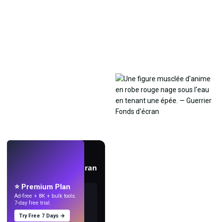
EN DIRECT
Créez des fonds d'écran
avec l'IA.
⭐ Premium Plan
Ad-free + 8K + bulk tools.
7-day free trial.
Try Free 7 Days →