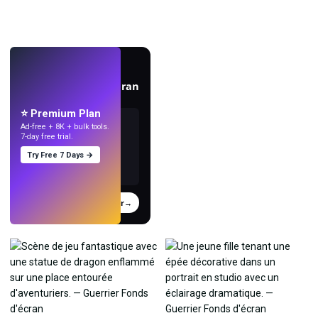
EN DIRECT
Créez des fonds d'écran
avec l'IA.
⭐ Premium Plan
Ad-free + 8K + bulk tools.
7-day free trial.
Try Free 7 Days →
Essayer
→
›