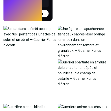
Essayer
→
›