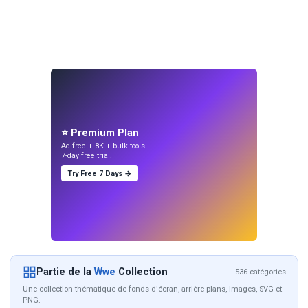
⭐ Premium Plan
Ad-free + 8K + bulk tools.
7-day free trial.
Try Free 7 Days →
Partie de la
Wwe
Collection
536 catégories
Une collection thématique de fonds d'écran, arrière-plans, images, SVG et
PNG.