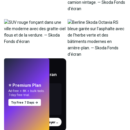
EN DIRECT
Créez des fonds d'écran
avec l'IA.
⭐ Premium Plan
Ad-free + 8K + bulk tools.
7-day free trial.
Try Free 7 Days →
Essayer
→
›