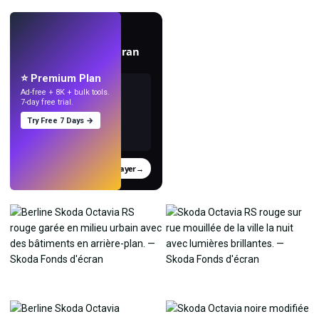
EN DIRECT
Créez des fonds d'écran
avec l'IA.
⭐ Premium Plan
Ad-free + 8K + bulk tools.
7-day free trial.
Try Free 7 Days →
Essayer
→
›