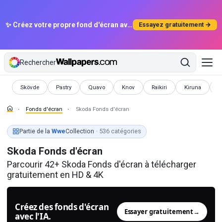
✨ Créez votre propre fond d'écran avec l'IA
Essayez gratuitement →
Rechercher
Fonds d'écran
Fonds d'écran
Fonds d'écran
Fonds d'écran
Fonds d'écran
Fonds d'écran
F
Skövde
Pastry
Quavo
Knov
Raikiri
Kiruna
S
Fonds d'écran
Skoda Fonds d'écran
Partie de la
Wwe
Collection
· 536 catégories
Skoda Fonds d'écran
Parcourir 42+ Skoda Fonds d'écran à télécharger
gratuitement en HD & 4K
Créez des fonds d'écran
Essayer gratuitement
→
avec l'IA.