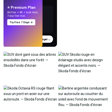
avec l'IA.
⭐ Premium Plan
Ad-free + 8K + bulk tools.
7-day free trial.
Try Free 7 Days →
Essayer
→
›