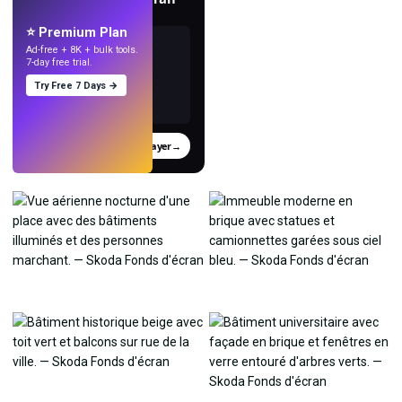
avec l'IA.
⭐ Premium Plan
Ad-free + 8K + bulk tools.
7-day free trial.
Try Free 7 Days →
Essayer
→
›