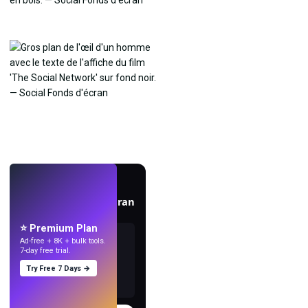
EN DIRECT
Créez des fonds d'écran
avec l'IA.
⭐ Premium Plan
Ad-free + 8K + bulk tools.
7-day free trial.
Try Free 7 Days →