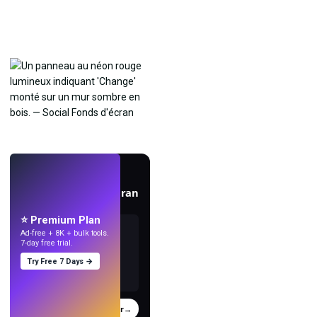
EN DIRECT
Créez des fonds d'écran
avec l'IA.
⭐ Premium Plan
Ad-free + 8K + bulk tools.
7-day free trial.
Try Free 7 Days →
Essayer
→
›