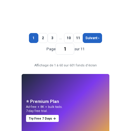
1
2
3
…
10
11
Suivant ›
Page
sur 11
Affichage de 1 à 60 sur 601 fonds d'écran
⭐ Premium Plan
Ad-free + 8K + bulk tools.
7-day free trial.
Try Free 7 Days →