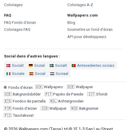
Coloriages
Coloriages A-Z
FAQ
Wallpapers.com
FAQ Fonds d'écran
Blog
Coloriages FAQ
Soumettre un fond d'écran
API pour développeurs
Social dans d'autres langues :
Socialt
Sozial
Socialt
Antecedentes sociais
Sociale
Social
Sociaal
🇩🇰
Wallpapers
🇩🇪
Wallpaper
🌐
Fonds d'écran
:
🇸🇪
Bakgrundsbilder
🇵🇹
Papéis de Parede
🇮🇹
Sfondi
🇪🇸
Fondos de pantalla
🇳🇱
Achtergronden
🇫🇷
Fonds d'écran
🇮🇩
Wallpaper
🇳🇴
Bakgrunner
🇫🇮
Taustakuvat
© 2026 Wallpapers.com (Targa Ltd @ 1F, 1-3 San Lau Street,