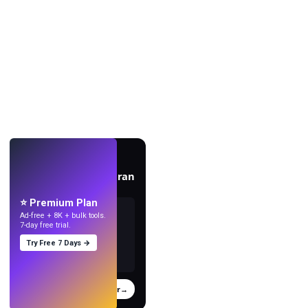
EN DIRECT
Créez des fonds d'écran
avec l'IA.
⭐ Premium Plan
Ad-free + 8K + bulk tools.
7-day free trial.
Try Free 7 Days →
Essayer
→
›