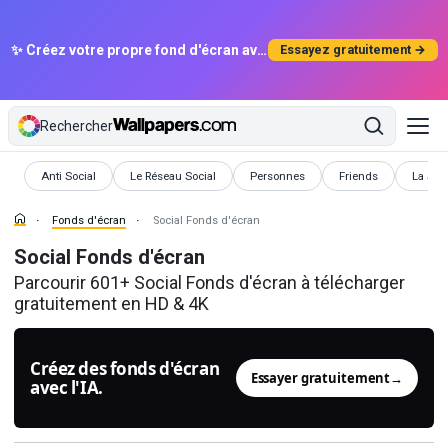
✨ Créez votre propre fond d'écran avec l'IA
Essayez gratuitement →
Rechercher
Fonds d'écran
Fonds d'écran
Fonds d'écran
Fonds d'écran
Fonds 
Anti Social
Le Réseau Social
Personnes
Friends
La Soc
Fonds d'écran
Social Fonds d'écran
Social Fonds d'écran
Parcourir 601+ Social Fonds d'écran à télécharger
gratuitement en HD & 4K
Créez des fonds d'écran
Essayer gratuitement
→
avec l'IA.