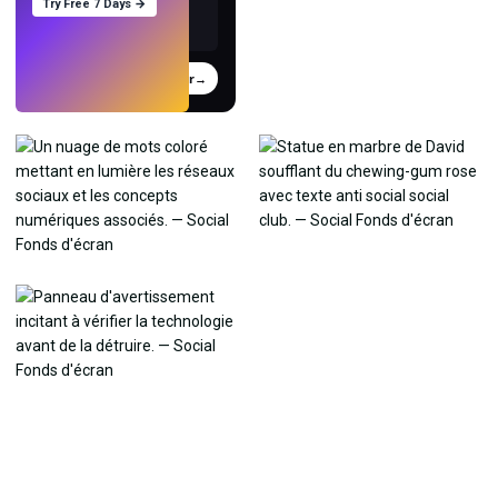
Try Free 7 Days →
Essayer
→
›