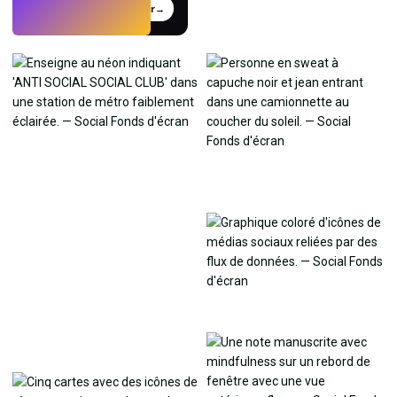
Essayer
→
›