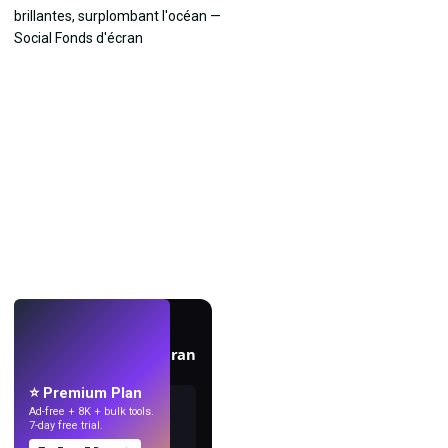
EN DIRECT
Créez des fonds d'écran
avec l'IA.
⭐ Premium Plan
Ad-free + 8K + bulk tools.
7-day free trial.