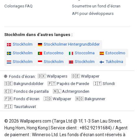
Coloriages FAQ
Soumettre un fond d'écran
API pour développeurs
Stockholm dans d'autres langues :
Stockholm
Stockholmer Hintergrundbilder
Stockholm
Estocolmo
Stoccolma
Estocolmo
Stockholm
Stockholm
Stockholm
Tukholma
🇩🇰
Wallpapers
🇩🇪
Wallpaper
🌐
Fonds d'écran
:
🇸🇪
Bakgrundsbilder
🇵🇹
Papéis de Parede
🇮🇹
Sfondi
🇪🇸
Fondos de pantalla
🇳🇱
Achtergronden
🇫🇷
Fonds d'écran
🇮🇩
Wallpaper
🇳🇴
Bakgrunner
🇫🇮
Taustakuvat
© 2026 Wallpapers.com (Targa Ltd @ 1F, 1-3 San Lau Street,
Hung Hom, Hong Kong | Service client : +852 92191684) / Agent
de paiement : Winneroo Ltd. Les fonds d'écran sont réservés à