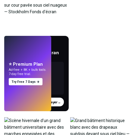
EN DIRECT
Créez des fonds d'écran
avec l'IA.
⭐ Premium Plan
Ad-free + 8K + bulk tools.
7-day free trial.
Try Free 7 Days →
Essayer
→
›