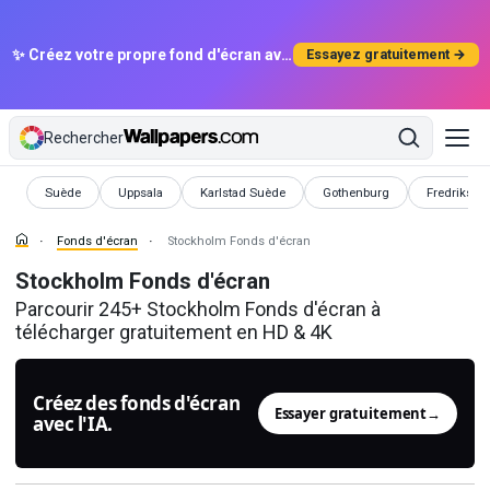
✨ Créez votre propre fond d'écran avec l'IA
Essayez gratuitement →
Rechercher
Fonds d'écran
Fonds d'écran
Fonds d'écran
Fonds d'écran
Fonds d'éc
Suède
Uppsala
Karlstad Suède
Gothenburg
Fredriksta
Fonds d'écran
Stockholm Fonds d'écran
Stockholm Fonds d'écran
Parcourir 245+ Stockholm Fonds d'écran à
télécharger gratuitement en HD & 4K
Créez des fonds d'écran
Essayer gratuitement
→
avec l'IA.