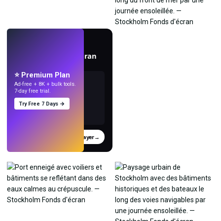
EN DIRECT
Créez des fonds d'écran
avec l'IA.
⭐ Premium Plan
Ad-free + 8K + bulk tools.
7-day free trial.
Try Free 7 Days →
Essayer
→
›