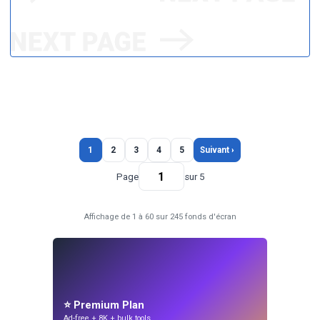
1
2
3
4
5
Suivant ›
Page
sur 5
Affichage de 1 à 60 sur 245 fonds d'écran
⭐ Premium Plan
Ad-free + 8K + bulk tools.