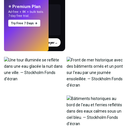
⭐ Premium Plan
Ad-free + 8K + bulk tools.
7-day free trial.
Try Free 7 Days →
Essayer
→
›