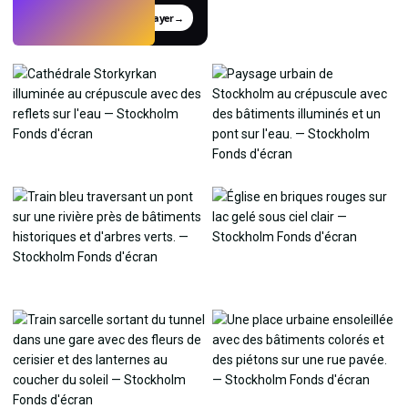
Essayer
→
›