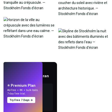
EN DIRECT
Créez des fonds d'écran
avec l'IA.
⭐ Premium Plan
Ad-free + 8K + bulk tools.
7-day free trial.
Try Free 7 Days →