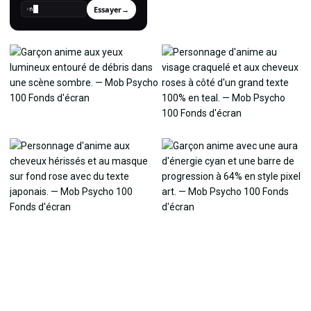
Essayer
→
›