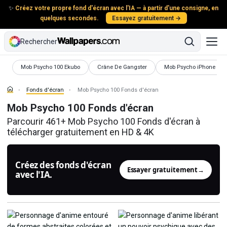
✨
Créez votre propre fond d'écran avec l'IA — à partir d'une consigne, en
quelques secondes.
Essayez gratuitement →
Rechercher
Fonds d'écran
Fonds d'écran
Fonds d'écran
Mob Psycho 100 Ekubo
Crâne De Gangster
Mob Psycho iPhone
Fonds d'écran
Mob Psycho 100 Fonds d'écran
Mob Psycho 100 Fonds d'écran
Parcourir 461+ Mob Psycho 100 Fonds d'écran à
télécharger gratuitement en HD & 4K
Créez des fonds d'écran
Essayer gratuitement
→
avec l'IA.