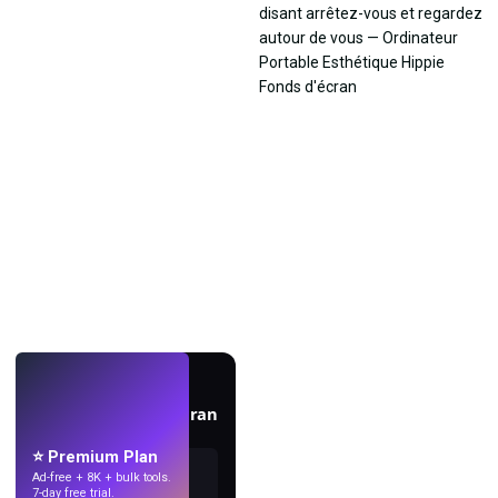
EN DIRECT
Créez des fonds d'écran
avec l'IA.
⭐ Premium Plan
Ad-free + 8K + bulk tools.
7-day free trial.