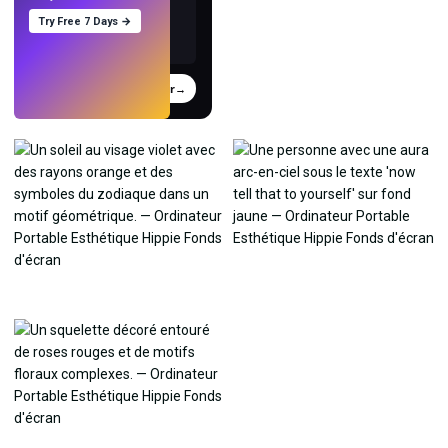
Try Free 7 Days →
Essayer
→
›