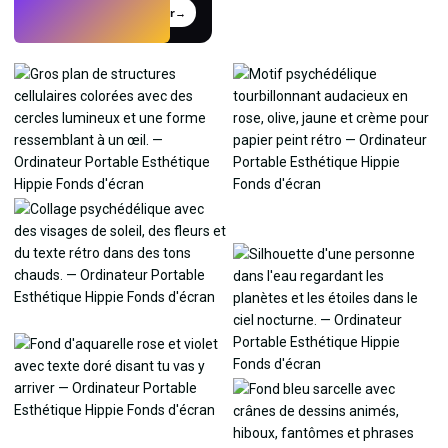
Essayer
→
›