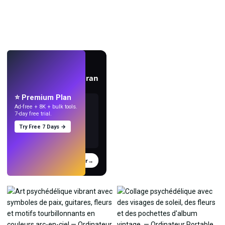
EN DIRECT
Créez des fonds d'écran
avec l'IA.
⭐ Premium Plan
Ad-free + 8K + bulk tools.
7-day free trial.
Try Free 7 Days →
Essayer
→
›