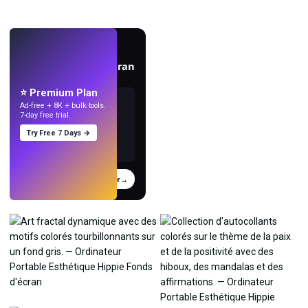
EN DIRECT
Créez des fonds d'écran
avec l'IA.
⭐ Premium Plan
Ad-free + 8K + bulk tools.
7-day free trial.
Try Free 7 Days →
Essayer
→
›