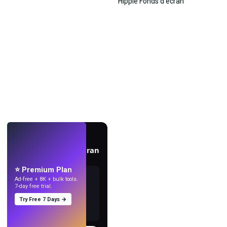
EN DIRECT
Créez des fonds d'écran
avec l'IA.
⭐ Premium Plan
Ad-free + 8K + bulk tools.
7-day free trial.
Try Free 7 Days →