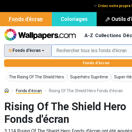
✨
Créez votre propre f
Fonds d'écran
Coloriages
Outils d
A-Z
Collections
Déc
Fonds d'écran
Fonds d'écran
Fonds d'écran
Fonds d'écran
Fonds d'é
The Rising Of The Shield Hero
Superhéro Suprême
Super-Hé
Fonds d'écran
Rising Of The Shield Hero Fonds d'écran
Rising Of The Shield Hero
Fonds d'écran
3,114 Rising Of The Shield Hero Fonds d'écran ont été ajouté