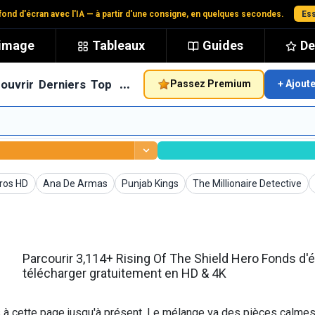
ond d'écran avec l'IA — à partir d'une consigne, en quelques secondes.
Ess
'image
Tableaux
Guides
De
…
ouvrir
Derniers
Top
Passez Premium
+ Ajout
cran
Fonds d'écran
Fonds d'écran
Fonds d'écran
ros HD
Ana De Armas
Punjab Kings
The Millionaire Detective
Parcourir 3,114+ Rising Of The Shield Hero Fonds d'é
télécharger gratuitement en HD & 4K
s à cette page jusqu'à présent. Le mélange va des pièces calmes