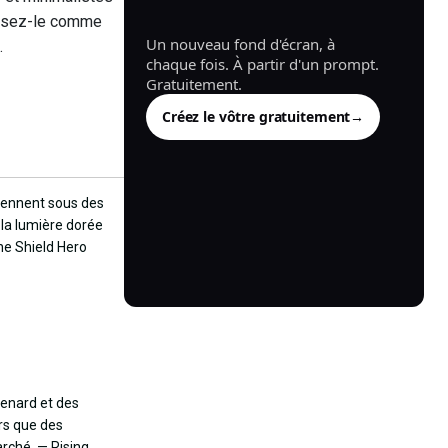
généré.
nissez-le comme
Un nouveau fond d'écran, à
.
chaque fois. À partir d'un prompt.
Gratuitement.
Créez le vôtre gratuitement
→