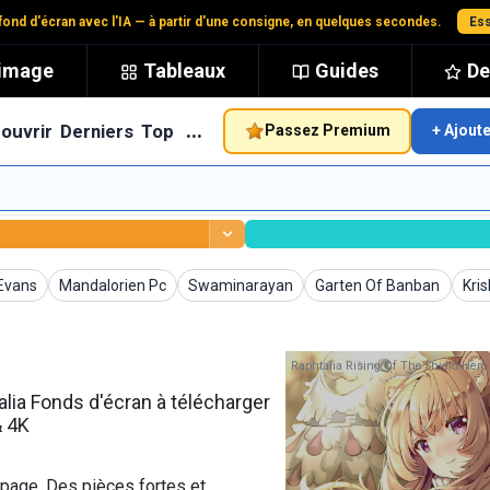
ond d'écran avec l'IA — à partir d'une consigne, en quelques secondes.
Ess
'image
Tableaux
Guides
De
…
ouvrir
Derniers
Top
Passez Premium
+ Ajout
écran
Fonds d'écran
Fonds d'écran
Fonds d'écran
Fon
 Evans
Mandalorien Pc
Swaminarayan
Garten Of Banban
Kri
Raphtalia Rising Of The Shield Hero
lia Fonds d'écran à télécharger
& 4K
page. Des pièces fortes et