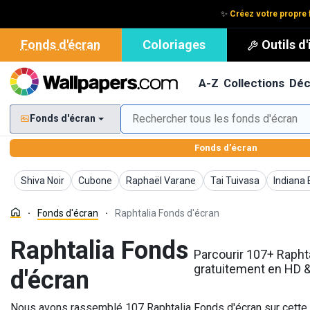
✨
Créez votre propre f
Fonds d'écran
Coloriages
Outils d
A-Z
Collections
Déc
Fonds d'écran
Fonds d'écran
Fonds d'écran
Fonds d'écran
Fonds d'écran
Fonds d'écran
Fonds d'
Shiva Noir
Cubone
Raphaël Varane
Tai Tuivasa
Indiana
Fonds d'écran
Raphtalia Fonds d'écran
Raphtalia Fonds
Parcourir 107+ Raphta
gratuitement en HD 
d'écran
Nous avons rassemblé 107 Raphtalia Fonds d'écran sur cette 