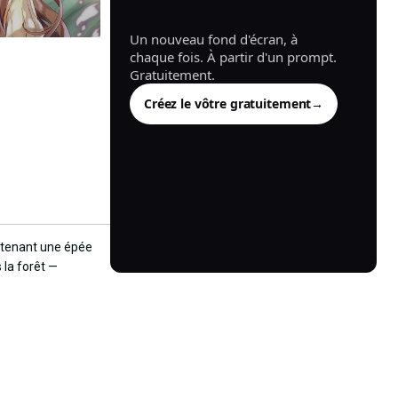
généré.
Un nouveau fond d'écran, à
chaque fois. À partir d'un prompt.
Gratuitement.
Créez le vôtre gratuitement
→